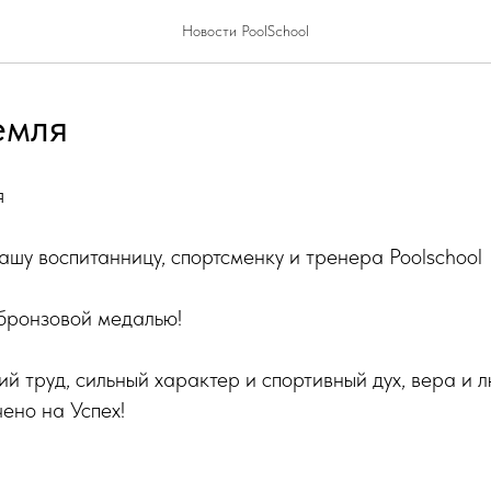
Новости PoolSchool
емля
я
 воспитанницу, спортсменку и тренера Poolschool
 бронзовой медалью!
ий труд, сильный характер и спортивный дух, вера и 
чено на Успех!