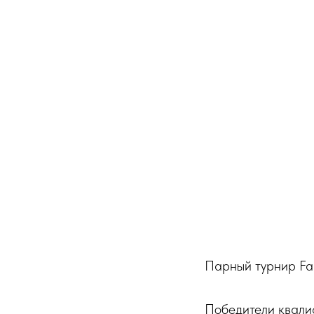
Парный турнир Fam
Победители квали