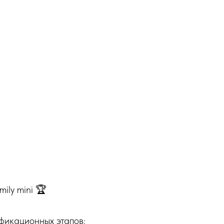
ily mini 🏆
фикационных этапов: