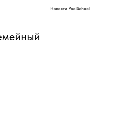
Новости PoolSchool
емейный